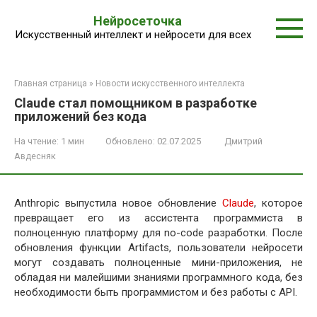
Перейти
Нейросеточка
к
Искусственный интеллект и нейросети для всех
контенту
Главная страница
»
Новости искусственного интеллекта
Claude стал помощником в разработке
приложений без кода
На чтение:
1 мин
Обновлено:
02.07.2025
Дмитрий
Авдесняк
Anthropic выпустила новое обновление
Claude
, которое
превращает его из ассистента программиста в
полноценную платформу для no-code разработки. После
обновления функции Artifacts, пользователи нейросети
могут создавать полноценные мини-приложения, не
обладая ни малейшими знаниями программного кода, без
необходимости быть программистом и без работы с API.