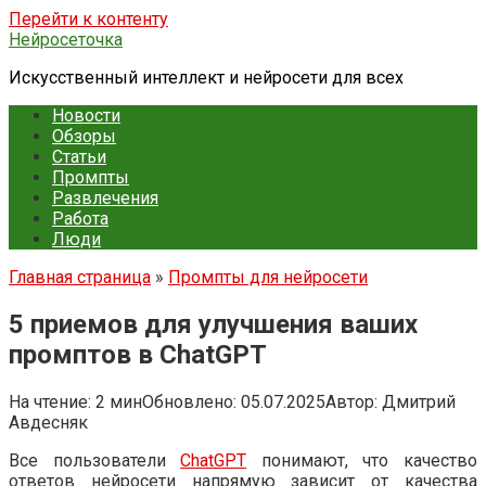
Перейти к контенту
Нейросеточка
Искусственный интеллект и нейросети для всех
Новости
Обзоры
Статьи
Промпты
Развлечения
Работа
Люди
Главная страница
»
Промпты для нейросети
5 приемов для улучшения ваших
промптов в ChatGPT
На чтение:
2 мин
Обновлено:
05.07.2025
Автор:
Дмитрий
Авдесняк
Все пользователи
ChatGPT
понимают, что качество
ответов нейросети напрямую зависит от качества