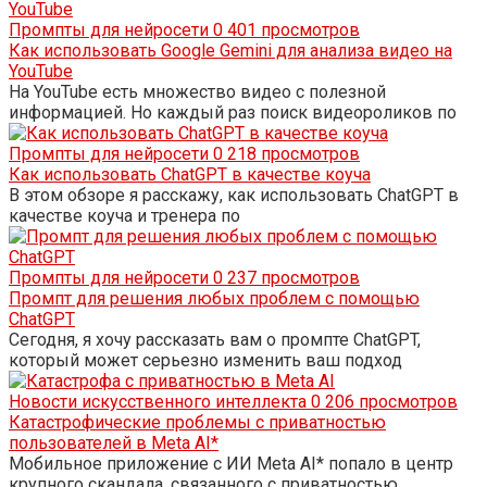
Промпты для нейросети
0
401 просмотров
Как использовать Google Gemini для анализа видео на
YouTube
На YouTube есть множество видео с полезной
информацией. Но каждый раз поиск видеороликов по
Промпты для нейросети
0
218 просмотров
Как использовать ChatGPT в качестве коуча
В этом обзоре я расскажу, как использовать ChatGPT в
качестве коуча и тренера по
Промпты для нейросети
0
237 просмотров
Промпт для решения любых проблем с помощью
ChatGPT
Сегодня, я хочу рассказать вам о промпте ChatGPT,
который может серьезно изменить ваш подход
Новости искусственного интеллекта
0
206 просмотров
Катастрофические проблемы с приватностью
пользователей в Meta AI*
Мобильное приложение с ИИ Meta AI* попало в центр
крупного скандала, связанного с приватностью